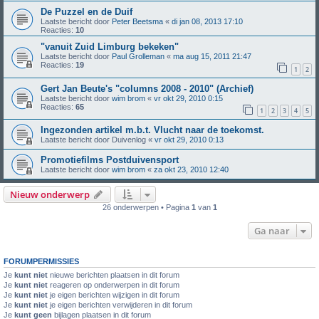
De Puzzel en de Duif
Laatste bericht door
Peter Beetsma
«
di jan 08, 2013 17:10
Reacties:
10
"vanuit Zuid Limburg bekeken"
Laatste bericht door
Paul Grolleman
«
ma aug 15, 2011 21:47
Reacties:
19
1
2
Gert Jan Beute's "columns 2008 - 2010" (Archief)
Laatste bericht door
wim brom
«
vr okt 29, 2010 0:15
Reacties:
65
1
2
3
4
5
Ingezonden artikel m.b.t. Vlucht naar de toekomst.
Laatste bericht door
Duivenlog
«
vr okt 29, 2010 0:13
Promotiefilms Postduivensport
Laatste bericht door
wim brom
«
za okt 23, 2010 12:40
Nieuw onderwerp
26 onderwerpen • Pagina
1
van
1
Ga naar
FORUMPERMISSIES
Je
kunt niet
nieuwe berichten plaatsen in dit forum
Je
kunt niet
reageren op onderwerpen in dit forum
Je
kunt niet
je eigen berichten wijzigen in dit forum
Je
kunt niet
je eigen berichten verwijderen in dit forum
Je
kunt geen
bijlagen plaatsen in dit forum