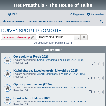
Het Praathuis - The House of Talks
V&A
Registreer
Aanmelden
Z
Forumoverzicht
ACTIVITEITEN & PROMOTIE
DUIVENSPORT PROMOTIE
o
DUIVENSPORT PROMOTIE
e
Zoek
Uitgebreid z
Nieuw onderwerp
k
26 onderwerpen • Pagina
1
van
1
Onderwerpen
Op zoek met Freek 2026
Laatste bericht door
Stoffel Brandsma
«
zo jun 07, 2026 11:00
Reacties:
22
1
2
Kwinkslagen, kweekwaarde & kwekkoe 2025
Laatste bericht door
Albert Hendriksen
«
zo dec 21, 2025 19:35
Reacties:
37
1
2
3
Op hoop van zegen (2024)
Laatste bericht door
Albert Hendriksen
«
zo nov 17, 2024 20:33
Reacties:
36
1
2
3
Freek's terugblik op 2023
Laatste bericht door
Albert Hendriksen
«
za dec 30, 2023 15:16
Reacties:
13