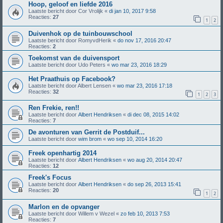
Hoop, geloof en liefde 2016
Laatste bericht door
Cor Vrolijk
«
di jan 10, 2017 9:58
Reacties:
27
1
2
Duivenhok op de tuinbouwschool
Laatste bericht door
RomyvdHerik
«
do nov 17, 2016 20:47
Reacties:
2
Toekomst van de duivensport
Laatste bericht door
Udo Peters
«
wo mar 23, 2016 18:29
Het Praathuis op Facebook?
Laatste bericht door
Albert Lensen
«
wo mar 23, 2016 17:18
Reacties:
32
1
2
3
Ren Frekie, ren!!
Laatste bericht door
Albert Hendriksen
«
di dec 08, 2015 14:02
Reacties:
7
De avonturen van Gerrit de Postduif...
Laatste bericht door
wim brom
«
wo sep 10, 2014 16:20
Freek openhartig 2014
Laatste bericht door
Albert Hendriksen
«
wo aug 20, 2014 20:47
Reacties:
12
Freek's Focus
Laatste bericht door
Albert Hendriksen
«
do sep 26, 2013 15:41
Reacties:
20
1
2
Marlon en de opvanger
Laatste bericht door
Willem v Wezel
«
zo feb 10, 2013 7:53
Reacties:
7