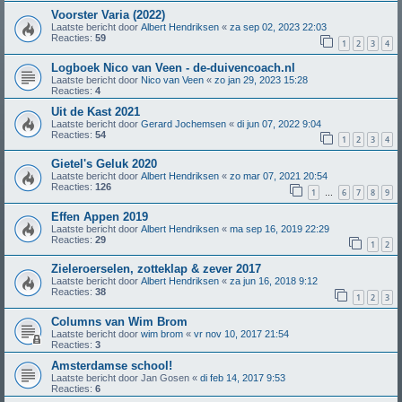
Voorster Varia (2022)
Laatste bericht door
Albert Hendriksen
«
za sep 02, 2023 22:03
Reacties:
59
1
2
3
4
Logboek Nico van Veen - de-duivencoach.nl
Laatste bericht door
Nico van Veen
«
zo jan 29, 2023 15:28
Reacties:
4
Uit de Kast 2021
Laatste bericht door
Gerard Jochemsen
«
di jun 07, 2022 9:04
Reacties:
54
1
2
3
4
Gietel's Geluk 2020
Laatste bericht door
Albert Hendriksen
«
zo mar 07, 2021 20:54
Reacties:
126
1
6
7
8
9
…
Effen Appen 2019
Laatste bericht door
Albert Hendriksen
«
ma sep 16, 2019 22:29
Reacties:
29
1
2
Zieleroerselen, zotteklap & zever 2017
Laatste bericht door
Albert Hendriksen
«
za jun 16, 2018 9:12
Reacties:
38
1
2
3
Columns van Wim Brom
Laatste bericht door
wim brom
«
vr nov 10, 2017 21:54
Reacties:
3
Amsterdamse school!
Laatste bericht door
Jan Gosen
«
di feb 14, 2017 9:53
Reacties:
6