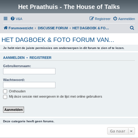
Het Praathuis - The House of Talks
V&A
Registreer
Aanmelden
Z
Forumoverzicht
DISCUSSIE FORUM
HET DAGBOEK & FOTO FORUM VAN...
o
HET DAGBOEK & FOTO FORUM VAN...
e
Je hebt niet de juiste permissies om onderwerpen in dit forum te zien of te lezen.
k
AANMELDEN
•
REGISTREER
Gebruikersnaam:
Wachtwoord:
Onthouden
Mij deze sessie niet weergeven in de lijst met online gebruikers
Deze categorie heeft geen forums.
Ga naar