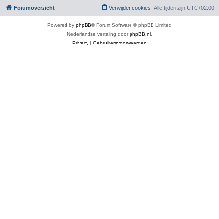
Forumoverzicht
Verwijder cookies
Alle tijden zijn
UTC+02:00
Powered by
phpBB
® Forum Software © phpBB Limited
Nederlandse vertaling door
phpBB.nl
.
Privacy
|
Gebruikersvoorwaarden