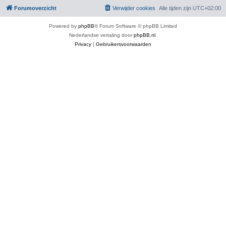
Forumoverzicht
Verwijder cookies
Alle tijden zijn
UTC+02:00
Powered by
phpBB
® Forum Software © phpBB Limited
Nederlandse vertaling door
phpBB.nl
.
Privacy
|
Gebruikersvoorwaarden