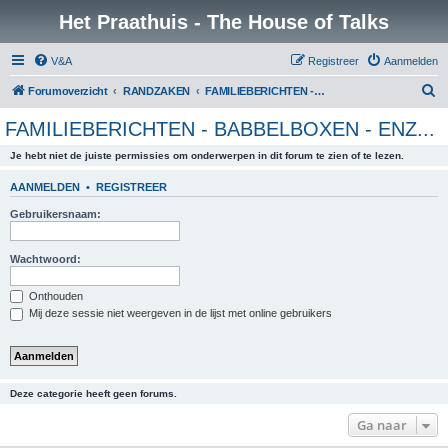
Het Praathuis - The House of Talks
V&A
Registreer
Aanmelden
Z
Forumoverzicht
RANDZAKEN
FAMILIEBERICHTEN - BABBELBOXEN - ENZ...
o
FAMILIEBERICHTEN - BABBELBOXEN - ENZ...
e
Je hebt niet de juiste permissies om onderwerpen in dit forum te zien of te lezen.
k
AANMELDEN
•
REGISTREER
Gebruikersnaam:
Wachtwoord:
Onthouden
Mij deze sessie niet weergeven in de lijst met online gebruikers
Deze categorie heeft geen forums.
Ga naar