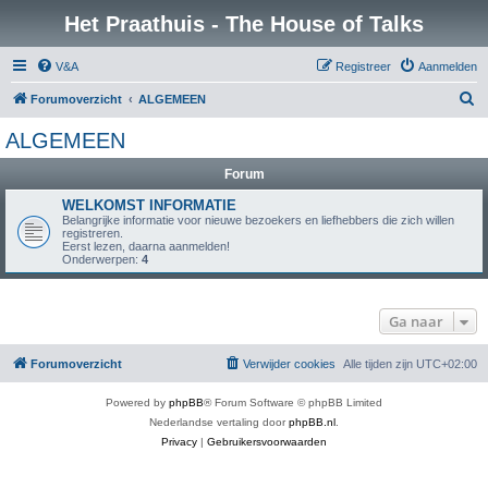
Het Praathuis - The House of Talks
V&A
Registreer
Aanmelden
Z
Forumoverzicht
ALGEMEEN
o
ALGEMEEN
e
Forum
k
WELKOMST INFORMATIE
Belangrijke informatie voor nieuwe bezoekers en liefhebbers die zich willen
registreren.
Eerst lezen, daarna aanmelden!
Onderwerpen:
4
Ga naar
Forumoverzicht
Verwijder cookies
Alle tijden zijn
UTC+02:00
Powered by
phpBB
® Forum Software © phpBB Limited
Nederlandse vertaling door
phpBB.nl
.
Privacy
|
Gebruikersvoorwaarden