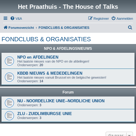
Het Praathuis - The House of Talks
V&A
Registreer
Aanmelden
Z
Forumoverzicht
FONDCLUBS & ORGANISATIES
o
FONDCLUBS & ORGANISATIES
e
NPO & AFDELINGSNIEUWS
k
NPO en AFDELINGEN
Het laatste nieuws van de NPO en de afdelingen!
Onderwerpen:
20
KBDB NIEUWS & MEDEDELINGEN
Het laatste nieuws vanuit Brussel en de belgische gewesten!
Onderwerpen:
14
Forum
NU - NOORDELIJKE UNIE--NORDLICHE UNION
Onderwerpen:
3
ZLU - ZUIDLIMBURGSE UNIE
Onderwerpen:
3
Ga naar