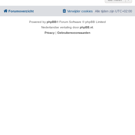
Forumoverzicht
Verwijder cookies
Alle tijden zijn
UTC+02:00
Powered by
phpBB
® Forum Software © phpBB Limited
Nederlandse vertaling door
phpBB.nl
.
Privacy
|
Gebruikersvoorwaarden