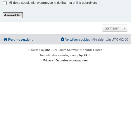
Mij deze sessie niet weergeven in de lijst met online gebruikers
Ga naar
Forumoverzicht
Verwijder cookies
Alle tijden zijn
UTC+02:00
Powered by
phpBB
® Forum Software © phpBB Limited
Nederlandse vertaling door
phpBB.nl
.
Privacy
|
Gebruikersvoorwaarden