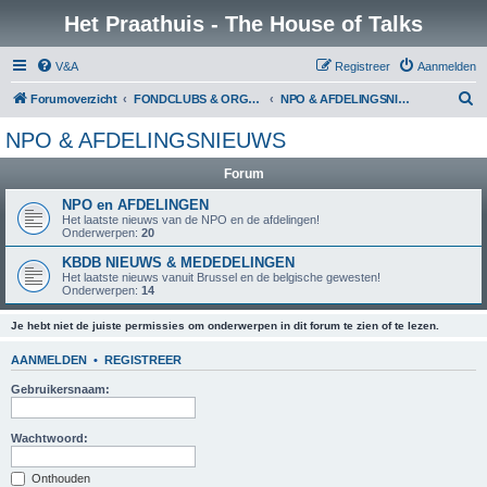
Het Praathuis - The House of Talks
V&A
Registreer
Aanmelden
Z
Forumoverzicht
FONDCLUBS & ORGANISATIES
NPO & AFDELINGSNIEUWS
o
NPO & AFDELINGSNIEUWS
e
Forum
k
NPO en AFDELINGEN
Het laatste nieuws van de NPO en de afdelingen!
Onderwerpen:
20
KBDB NIEUWS & MEDEDELINGEN
Het laatste nieuws vanuit Brussel en de belgische gewesten!
Onderwerpen:
14
Je hebt niet de juiste permissies om onderwerpen in dit forum te zien of te lezen.
AANMELDEN
•
REGISTREER
Gebruikersnaam:
Wachtwoord:
Onthouden