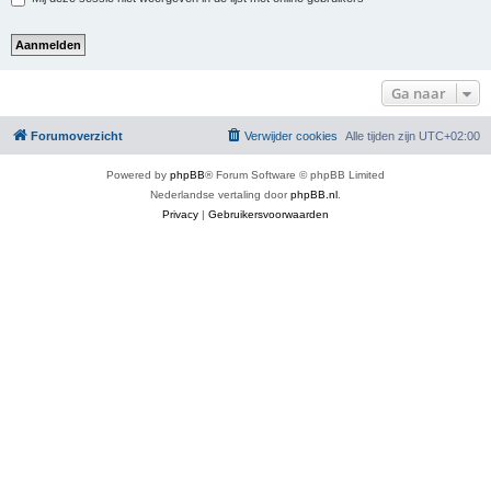
Ga naar
Forumoverzicht
Verwijder cookies
Alle tijden zijn
UTC+02:00
Powered by
phpBB
® Forum Software © phpBB Limited
Nederlandse vertaling door
phpBB.nl
.
Privacy
|
Gebruikersvoorwaarden