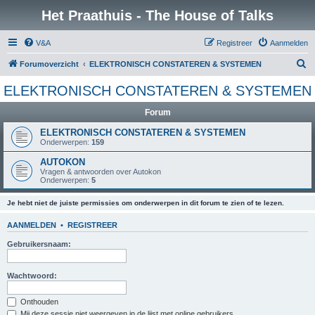
Het Praathuis - The House of Talks
V&A
Registreer
Aanmelden
Z
Forumoverzicht
ELEKTRONISCH CONSTATEREN & SYSTEMEN
o
ELEKTRONISCH CONSTATEREN & SYSTEMEN
e
Forum
k
ELEKTRONISCH CONSTATEREN & SYSTEMEN
Onderwerpen:
159
AUTOKON
Vragen & antwoorden over Autokon
Onderwerpen:
5
Je hebt niet de juiste permissies om onderwerpen in dit forum te zien of te lezen.
AANMELDEN
•
REGISTREER
Gebruikersnaam:
Wachtwoord:
Onthouden
Mij deze sessie niet weergeven in de lijst met online gebruikers