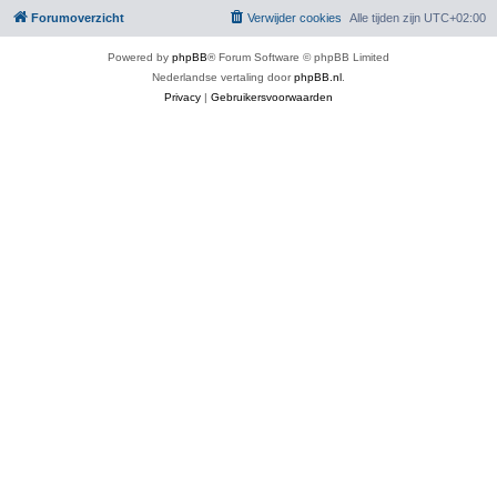
Forumoverzicht
Verwijder cookies
Alle tijden zijn
UTC+02:00
Powered by
phpBB
® Forum Software © phpBB Limited
Nederlandse vertaling door
phpBB.nl
.
Privacy
|
Gebruikersvoorwaarden