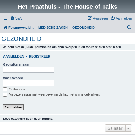
Het Praathuis - The House of Talks
V&A
Registreer
Aanmelden
Z
Forumoverzicht
MEDISCHE ZAKEN
GEZONDHEID
o
GEZONDHEID
e
Je hebt niet de juiste permissies om onderwerpen in dit forum te zien of te lezen.
k
AANMELDEN
•
REGISTREER
Gebruikersnaam:
Wachtwoord:
Onthouden
Mij deze sessie niet weergeven in de lijst met online gebruikers
Deze categorie heeft geen forums.
Ga naar