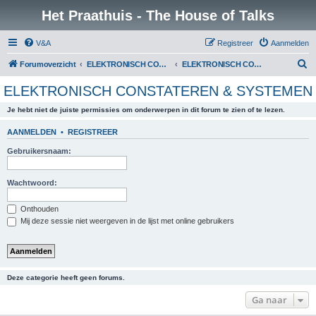
Het Praathuis - The House of Talks
V&A
Registreer
Aanmelden
Z
Forumoverzicht
ELEKTRONISCH CONSTATEREN & SYSTEMEN
ELEKTRONISCH CONSTATEREN & SYSTEMEN
o
ELEKTRONISCH CONSTATEREN & SYSTEMEN
e
Je hebt niet de juiste permissies om onderwerpen in dit forum te zien of te lezen.
k
AANMELDEN
•
REGISTREER
Gebruikersnaam:
Wachtwoord:
Onthouden
Mij deze sessie niet weergeven in de lijst met online gebruikers
Deze categorie heeft geen forums.
Ga naar