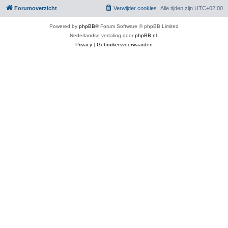
Forumoverzicht
Verwijder cookies
Alle tijden zijn
UTC+02:00
Powered by
phpBB
® Forum Software © phpBB Limited
Nederlandse vertaling door
phpBB.nl
.
Privacy
|
Gebruikersvoorwaarden