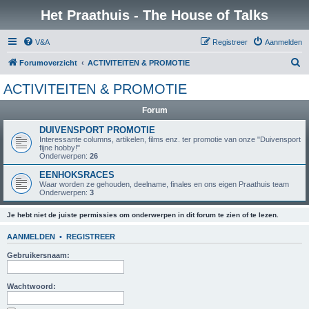
Het Praathuis - The House of Talks
V&A
Registreer
Aanmelden
Z
Forumoverzicht
ACTIVITEITEN & PROMOTIE
o
ACTIVITEITEN & PROMOTIE
e
Forum
k
DUIVENSPORT PROMOTIE
Interessante columns, artikelen, films enz. ter promotie van onze "Duivensport
fijne hobby!"
Onderwerpen:
26
EENHOKSRACES
Waar worden ze gehouden, deelname, finales en ons eigen Praathuis team
Onderwerpen:
3
Je hebt niet de juiste permissies om onderwerpen in dit forum te zien of te lezen.
AANMELDEN
•
REGISTREER
Gebruikersnaam:
Wachtwoord: