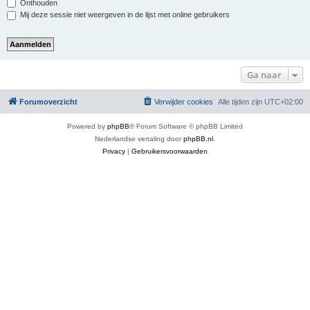
Onthouden
Mij deze sessie niet weergeven in de lijst met online gebruikers
Ga naar
Forumoverzicht
Verwijder cookies
Alle tijden zijn
UTC+02:00
Powered by
phpBB
® Forum Software © phpBB Limited
Nederlandse vertaling door
phpBB.nl
.
Privacy
|
Gebruikersvoorwaarden