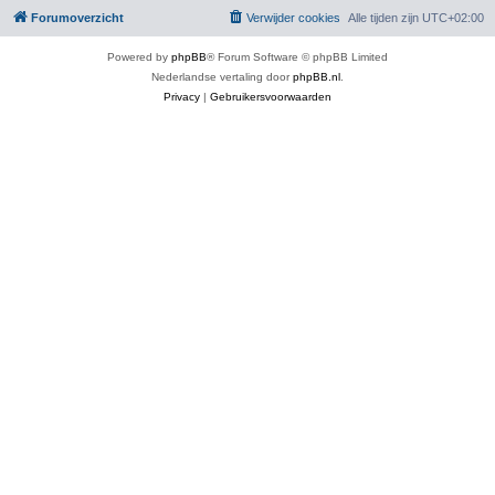
Forumoverzicht
Verwijder cookies
Alle tijden zijn
UTC+02:00
Powered by
phpBB
® Forum Software © phpBB Limited
Nederlandse vertaling door
phpBB.nl
.
Privacy
|
Gebruikersvoorwaarden