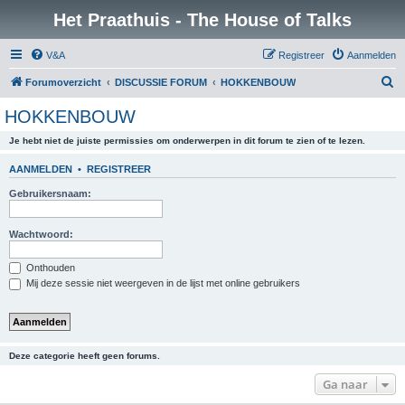
Het Praathuis - The House of Talks
V&A
Registreer
Aanmelden
Z
Forumoverzicht
DISCUSSIE FORUM
HOKKENBOUW
o
HOKKENBOUW
e
Je hebt niet de juiste permissies om onderwerpen in dit forum te zien of te lezen.
k
AANMELDEN
•
REGISTREER
Gebruikersnaam:
Wachtwoord:
Onthouden
Mij deze sessie niet weergeven in de lijst met online gebruikers
Deze categorie heeft geen forums.
Ga naar