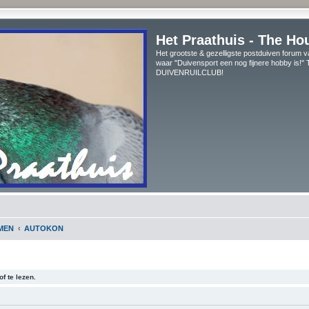
Het Praathuis - The Ho
Het grootste & gezelligste postduiven forum v
waar "Duivensport een nog fijnere hobby is!
DUIVENRUILCLUB!
MEN
AUTOKON
f te lezen.