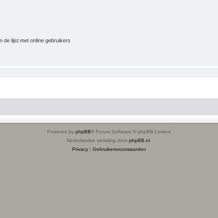
 de lijst met online gebruikers
Powered by
phpBB
® Forum Software © phpBB Limited
Nederlandse vertaling door
phpBB.nl
.
Privacy
|
Gebruikersvoorwaarden