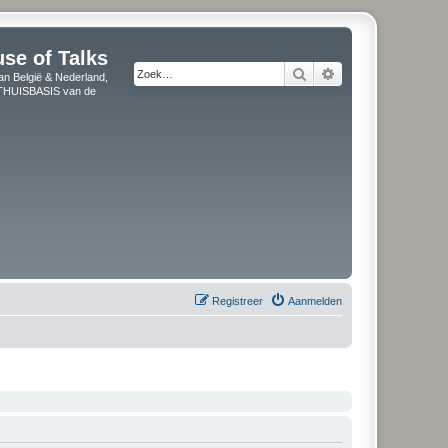
use of Talks
Zoek
Uitgebreid zoeken
an België & Nederland,
" THUISBASIS van de
Registreer
Aanmelden