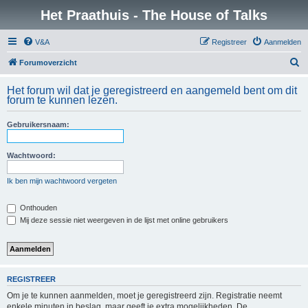
Het Praathuis - The House of Talks
V&A
Registreer
Aanmelden
Z
Forumoverzicht
o
Het forum wil dat je geregistreerd en aangemeld bent om dit
e
forum te kunnen lezen.
k
Gebruikersnaam:
Wachtwoord:
Ik ben mijn wachtwoord vergeten
Onthouden
Mij deze sessie niet weergeven in de lijst met online gebruikers
REGISTREER
Om je te kunnen aanmelden, moet je geregistreerd zijn. Registratie neemt
enkele minuten in beslag, maar geeft je extra mogelijkheden. De