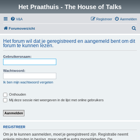
Het Praathuis - The House of Talks
V&A
Registreer
Aanmelden
Z
Forumoverzicht
o
Het forum wil dat je geregistreerd en aangemeld bent om dit
e
forum te kunnen lezen.
k
Gebruikersnaam:
Wachtwoord:
Ik ben mijn wachtwoord vergeten
Onthouden
Mij deze sessie niet weergeven in de lijst met online gebruikers
REGISTREER
Om je te kunnen aanmelden, moet je geregistreerd zijn. Registratie neemt
enkele minuten in beslag, maar geeft je extra mogelijkheden. De